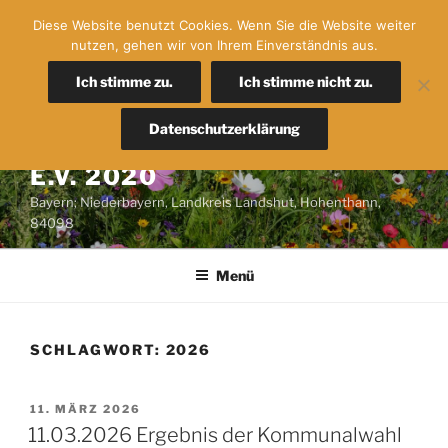
Zum
Diese Website benutzt Cookies. Wenn Sie die Website weiter
Inhalt
nutzen, gehen wir von Ihrem Einverständnis aus.
springen
Ich stimme zu.
Ich stimme nicht zu.
FREIE WÄHLER IN DER
Datenschutzerklärung
GEMEINDE HOHENTHANN
E.V. 2020
Bayern; Niederbayern, Landkreis Landshut, Hohenthann,
84098
Menü
SCHLAGWORT:
2026
VERÖFFENTLICHT
11. MÄRZ 2026
AM
11.03.2026 Ergebnis der Kommunalwahl