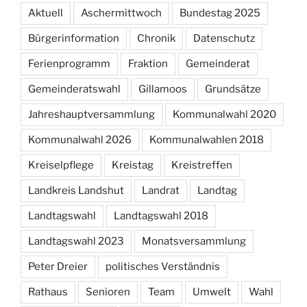
Aktuell
Aschermittwoch
Bundestag 2025
Bürgerinformation
Chronik
Datenschutz
Ferienprogramm
Fraktion
Gemeinderat
Gemeinderatswahl
Gillamoos
Grundsätze
Jahreshauptversammlung
Kommunalwahl 2020
Kommunalwahl 2026
Kommunalwahlen 2018
Kreiselpflege
Kreistag
Kreistreffen
Landkreis Landshut
Landrat
Landtag
Landtagswahl
Landtagswahl 2018
Landtagswahl 2023
Monatsversammlung
Peter Dreier
politisches Verständnis
Rathaus
Senioren
Team
Umwelt
Wahl