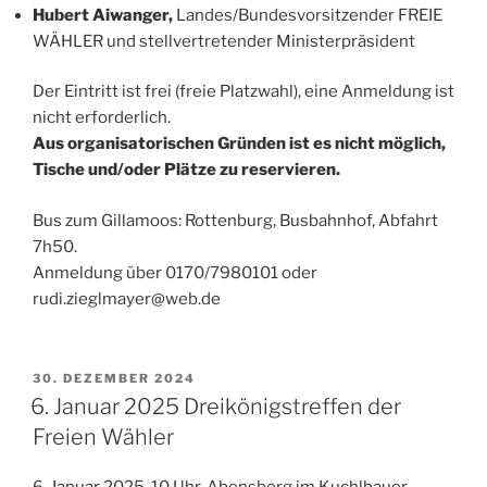
Hubert Aiwanger,
Landes/Bundesvorsitzender FREIE
WÄHLER und stellvertretender Ministerpräsident
Der Eintritt ist frei (freie Platzwahl), eine Anmeldung ist
nicht erforderlich.
Aus organisatorischen Gründen ist es nicht möglich,
Tische und/oder Plätze zu reservieren.
Bus zum Gillamoos: Rottenburg, Busbahnhof, Abfahrt
7h50.
Anmeldung über 0170/7980101 oder
rudi.zieglmayer@web.de
VERÖFFENTLICHT
30. DEZEMBER 2024
AM
6. Januar 2025 Dreikönigstreffen der
Freien Wähler
6. Januar 2025, 10 Uhr, Abensberg im Kuchlbauer