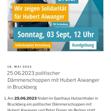
VERÖFFENTLICHT
18. MAI 2023
AM
25.06.2023 politischer
Dämmerschoppen mit Hubert Aiwanger
in Bruckberg
Am
25.06.2023
findet im Gasthaus Hutzenthaler in
Bruckberg ein politischer Dämmerschoppen mit
Hubert Aiwanger und Peter Dreier als Redner statt.