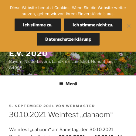
Zum
Diese Website benutzt Cookies. Wenn Sie die Website weiter
Inhalt
nutzen, gehen wir von Ihrem Einverständnis aus.
springen
Ich stimme zu.
Ich stimme nicht zu.
FREIE WÄHLER IN DER
Datenschutzerklärung
GEMEINDE HOHENTHANN
E.V. 2020
Bayern; Niederbayern, Landkreis Landshut, Hohenthann,
84098
Menü
VERÖFFENTLICHT
5. SEPTEMBER 2021
VON
WEBMASTER
AM
30.10.2021 Weinfest „dahaom“
Weinfest „dahaom“ am Samstag, den 30.10.2021